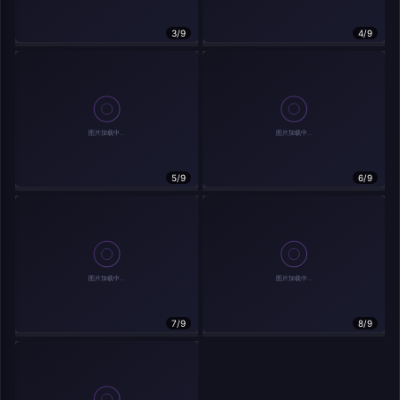
分享
信息
3/9
4/9
实时弹幕
5/9
6/9
发送弹幕
弹幕会在下方多行滚动展示；匿名发送有数量和频率限制。
载弹幕...
7/9
8/9