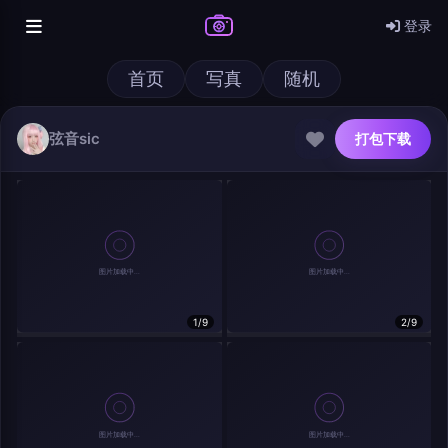
登录
首页
写真
随机
弦音sic
打包下载
@author
打包下载
查看
下载
分类
主色调
1/9
2/9
--
--
--
--
发布
分辨率：
--
在主题许可下可免费使用