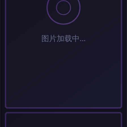
每次上传一张图片，大小限5MB。上传违规图片将被封号。
标题
分类
标签 (逗号分隔)
常用标签:
Cosplay
Coser
元气少女
网红Coser
性感美女
清纯美女
小
姐姐
纯欲系