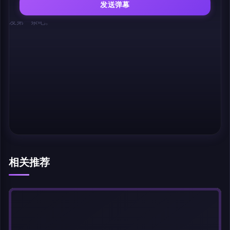
发送弹幕
幕，发第一条吧。
相关推荐