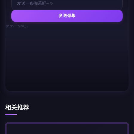
发送弹幕
幕，发第一条吧。
相关推荐