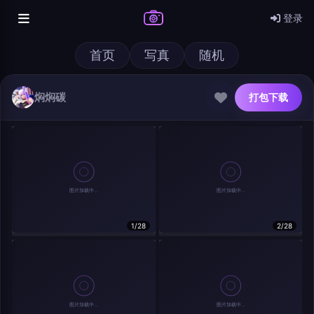
登录
首页
写真
随机
焖焖碳
打包下载
@author
打包下载
1/28
2/28
查看
下载
分类
主色调
--
--
--
--
发布
分辨率：
--