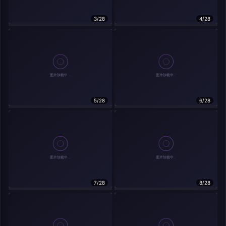
在主题许可下可免费使用
3/28
4/28
分享
信息
实时弹幕
5/28
6/28
发送弹幕
弹幕会在下方多行滚动展示；匿名发送有数量和频率限制。
载弹幕...
7/28
8/28