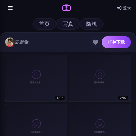
登录
首页
写真
随机
鹿野希
打包下载
@author
打包下载
1/92
2/92
查看
下载
分类
主色调
--
--
--
--
发布
分辨率：
--