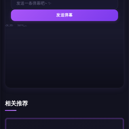
发送弹幕
幕，发第一条吧。
相关推荐