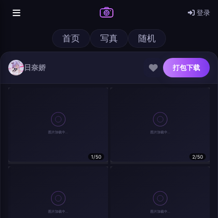
登录
首页
写真
随机
日奈娇
打包下载
@author
打包下载
1/50
2/50
查看
下载
分类
主色调
--
--
--
--
发布
分辨率：
--