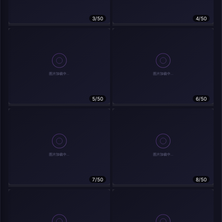
在主题许可下可免费使用
分享
信息
3/50
4/50
实时弹幕
5/50
6/50
发送弹幕
弹幕会在下方多行滚动展示；匿名发送有数量和频率限制。
载弹幕...
7/50
8/50