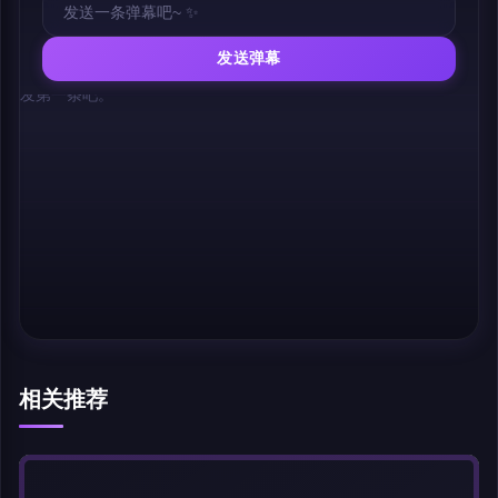
发送弹幕
幕，发第一条吧。
相关推荐