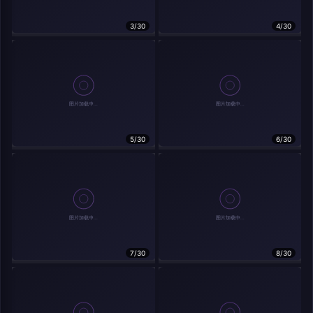
在主题许可下可免费使用
3/30
4/30
分享
信息
实时弹幕
5/30
6/30
发送弹幕
弹幕会在下方多行滚动展示；匿名发送有数量和频率限制。
载弹幕...
7/30
8/30