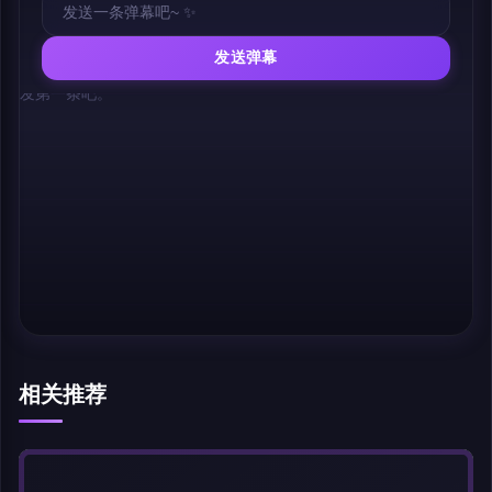
发送弹幕
幕，发第一条吧。
相关推荐