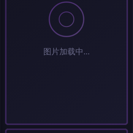
分类
标签 (逗号分隔)
常用标签:
Cosplay
Coser
元气少女
网红Coser
性感美女
清纯美女
小
姐姐
纯欲系