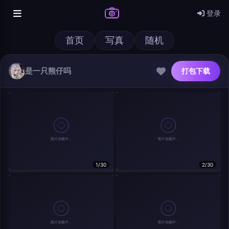
登录
首页
写真
随机
是一只熊仔吗
打包下载
@author
打包下载
1/30
2/30
查看
下载
分类
主色调
--
--
--
--
发布
分辨率：
--