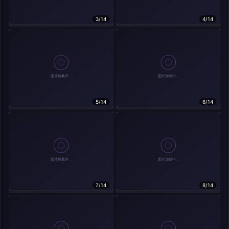
在主题许可下可免费使用
分享
信息
3/14
4/14
实时弹幕
5/14
6/14
发送弹幕
弹幕会在下方多行滚动展示；匿名发送有数量和频率限制。
载弹幕...
7/14
8/14