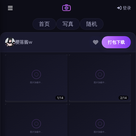
登录
首页
写真
随机
樱落酱w
打包下载
@author
打包下载
查看
下载
分类
主色调
1/14
2/14
--
--
--
--
发布
分辨率：
--