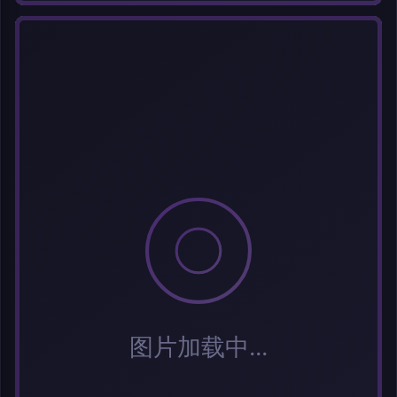
每次上传一张图片，大小限5MB。上传违规图片将被封号。
标题
分类
标签 (逗号分隔)
常用标签:
Cosplay
Coser
元气少女
网红Coser
性感美女
清纯美女
小
姐姐
纯欲系