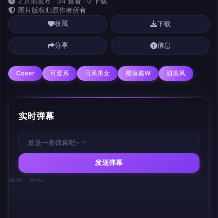
2 月前发布 · 34 查看 · 0 下载
图片版权归原作者所有
下载
收藏
分享
信息
Coser
可爱系
日系美女
樱落酱w
甜美风
实时弹幕
发送弹幕
幕，发第一条吧。