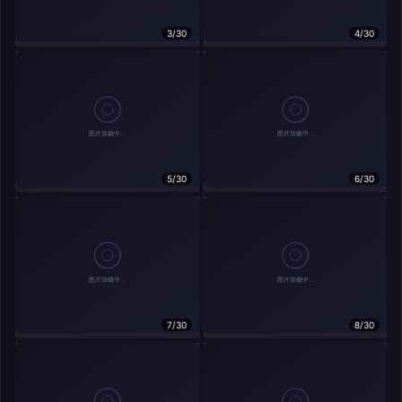
在主题许可下可免费使用
3/30
4/30
分享
信息
实时弹幕
5/30
6/30
发送弹幕
弹幕会在下方多行滚动展示；匿名发送有数量和频率限制。
载弹幕...
7/30
8/30