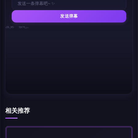
发送弹幕
幕，发第一条吧。
相关推荐