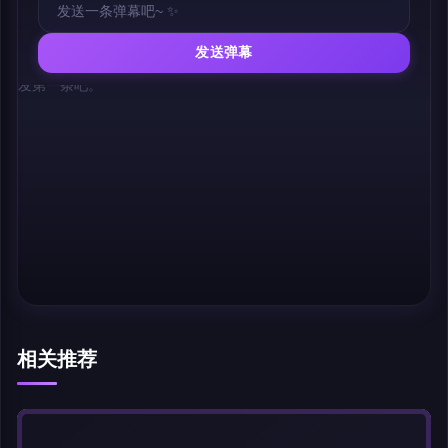
发送弹幕
幕，发第一条吧。
相关推荐