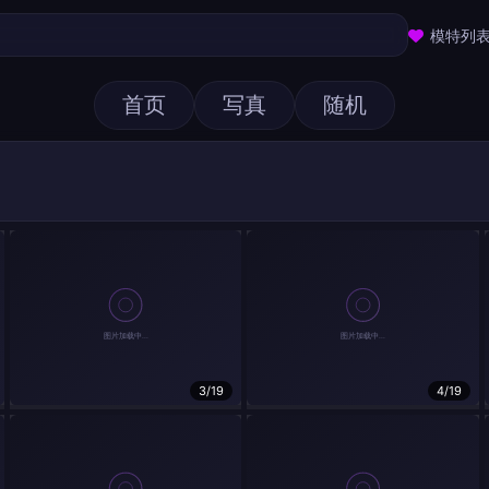
模特列
首页
写真
随机
3/19
4/19