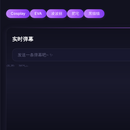
Cosplay
EVA
凌波丽
肥宅
黑猫猫
实时弹幕
幕，发第一条吧。