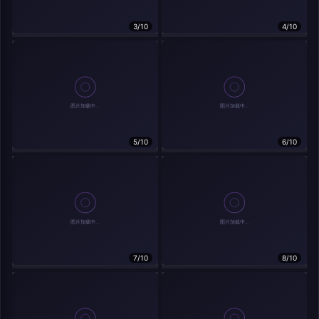
分享
信息
3/10
4/10
实时弹幕
5/10
6/10
发送弹幕
弹幕会在下方多行滚动展示；匿名发送有数量和频率限制。
载弹幕...
7/10
8/10