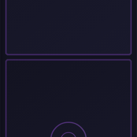
分类
标签 (逗号分隔)
常用标签:
Cosplay
Coser
元气少女
网红Coser
性感美女
清纯美女
小
姐姐
纯欲系