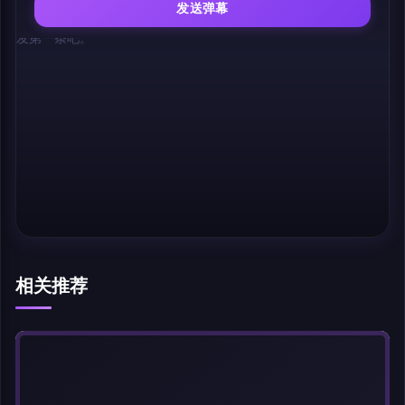
发送弹幕
幕，发第一条吧。
相关推荐