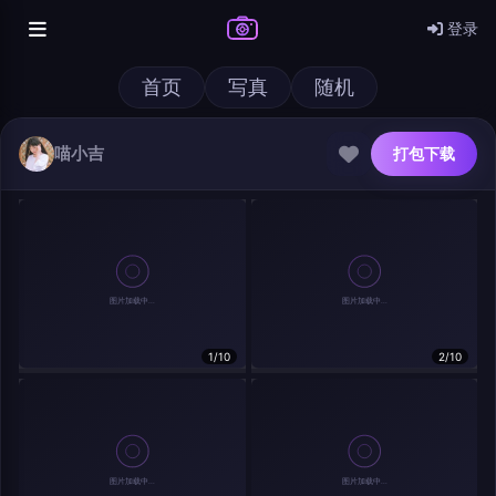
登录
首页
写真
随机
喵小吉
打包下载
@author
打包下载
查看
下载
分类
主色调
1/10
2/10
--
--
--
--
发布
分辨率：
--
在主题许可下可免费使用