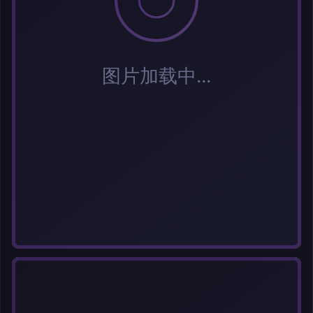
分类
标签 (逗号分隔)
常用标签:
Cosplay
Coser
元气少女
网红Coser
性感美女
清纯美女
小
姐姐
纯欲系