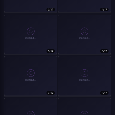
在主题许可下可免费使用
3/17
4/17
分享
信息
实时弹幕
5/17
6/17
发送弹幕
弹幕会在下方多行滚动展示；匿名发送有数量和频率限制。
载弹幕...
7/17
8/17