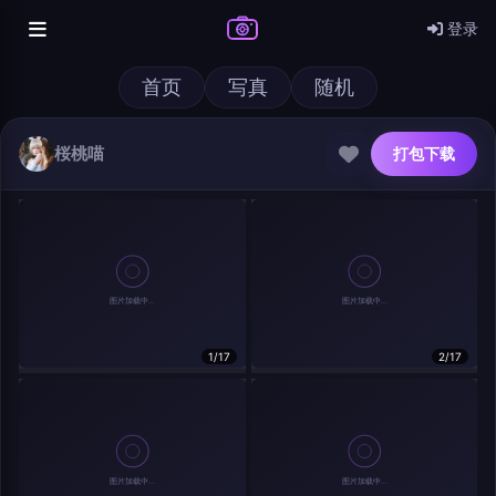
登录
首页
写真
随机
桜桃喵
打包下载
@author
打包下载
1/17
2/17
查看
下载
分类
主色调
--
--
--
--
发布
分辨率：
--