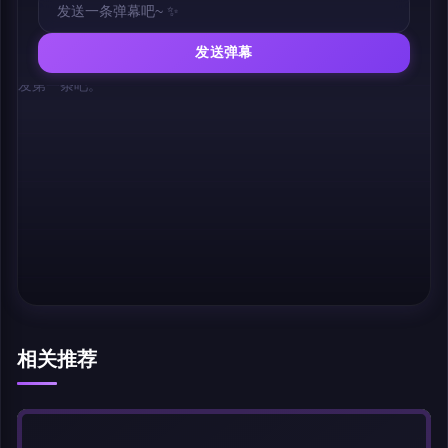
发送弹幕
幕，发第一条吧。
相关推荐