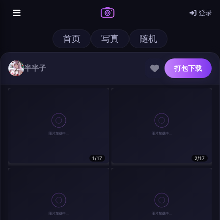
登录
首页
写真
随机
半半子
打包下载
@author
打包下载
1/17
2/17
查看
下载
分类
主色调
--
--
--
--
发布
分辨率：
--