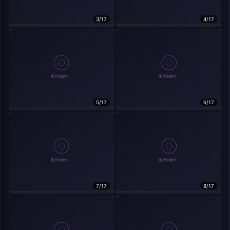
在主题许可下可免费使用
3/17
4/17
分享
信息
实时弹幕
5/17
6/17
发送弹幕
弹幕会在下方多行滚动展示；匿名发送有数量和频率限制。
载弹幕...
7/17
8/17