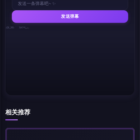
发送弹幕
幕，发第一条吧。
相关推荐