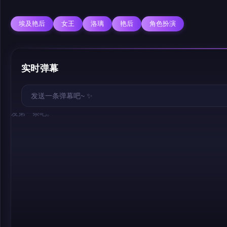
埃及艳后
女王
洛璃
艳后
角色扮演
实时弹幕
幕，发第一条吧。