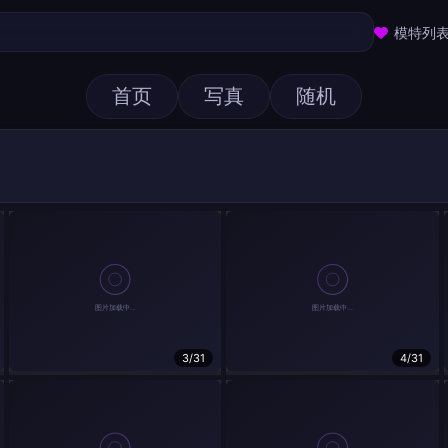
模特列
首页
写真
随机
3/31
4/31