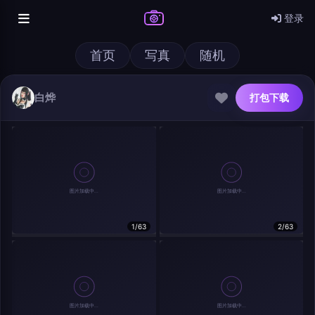
登录
首页
写真
随机
白烨
打包下载
@author
打包下载
查看
下载
分类
主色调
1/63
2/63
--
--
--
--
发布
分辨率：
--
在主题许可下可免费使用