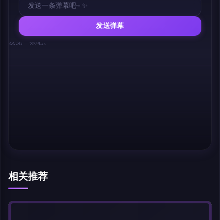
发送弹幕
幕，发第一条吧。
相关推荐