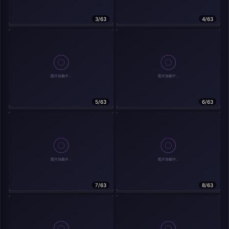
分享
信息
3/63
4/63
实时弹幕
5/63
6/63
发送弹幕
弹幕会在下方多行滚动展示；匿名发送有数量和频率限制。
载弹幕...
7/63
8/63