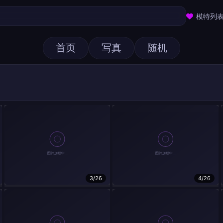
模特列
首页
写真
随机
3/26
4/26