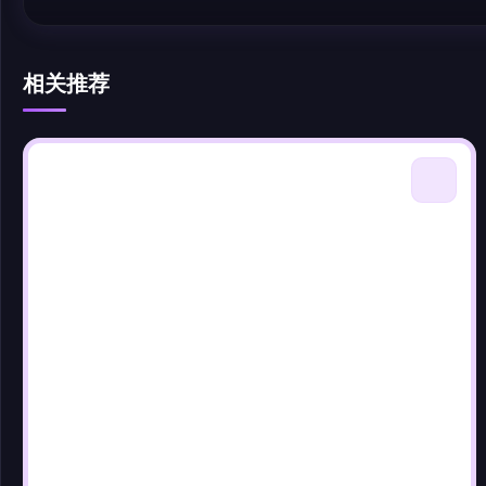
相关推荐
@author
查看
下载
分类
主色调
--
--
--
--