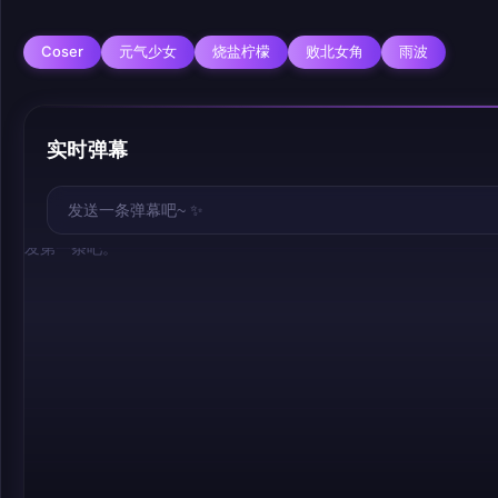
Coser
元气少女
烧盐柠檬
败北女角
雨波
实时弹幕
幕，发第一条吧。