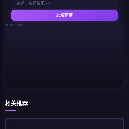
发送弹幕
幕，发第一条吧。
相关推荐