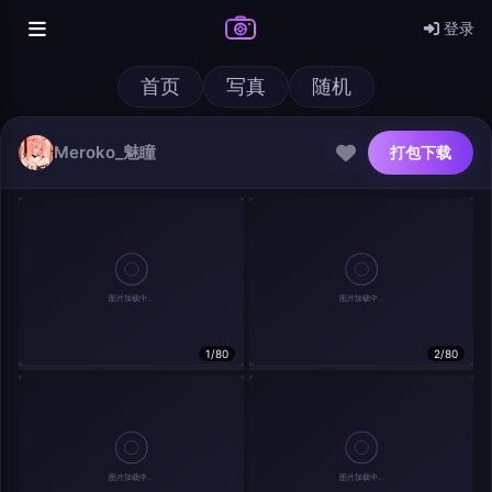
登录
首页
写真
随机
Meroko_魅瞳
打包下载
@author
打包下载
1/80
2/80
查看
下载
分类
主色调
--
--
--
--
发布
分辨率：
--