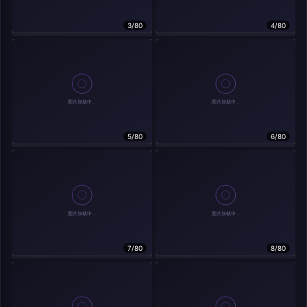
在主题许可下可免费使用
3/80
4/80
分享
信息
实时弹幕
5/80
6/80
发送弹幕
弹幕会在下方多行滚动展示；匿名发送有数量和频率限制。
载弹幕...
7/80
8/80