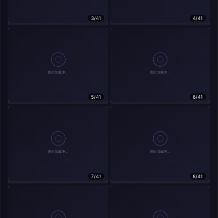
在主题许可下可免费使用
3/41
4/41
分享
信息
实时弹幕
5/41
6/41
发送弹幕
弹幕会在下方多行滚动展示；匿名发送有数量和频率限制。
载弹幕...
7/41
8/41