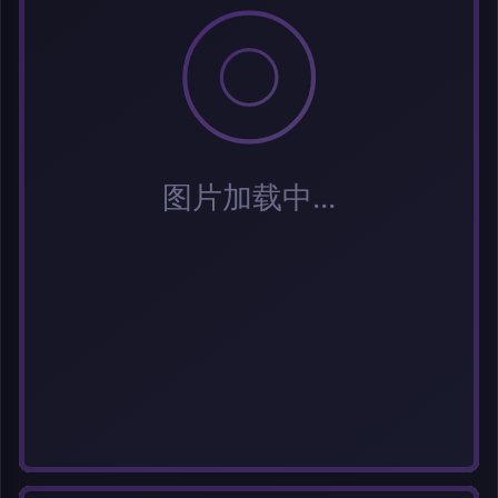
分类
标签 (逗号分隔)
常用标签:
Cosplay
Coser
元气少女
网红Coser
性感美女
清纯美女
小
姐姐
纯欲系