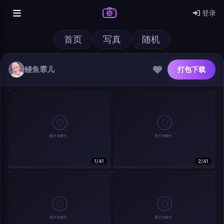
登录
首页
写真
随机
鳗鱼霏儿
打包下载
@author
打包下载
1/41
2/41
查看
下载
分类
主色调
--
--
--
--
发布
分辨率：
--