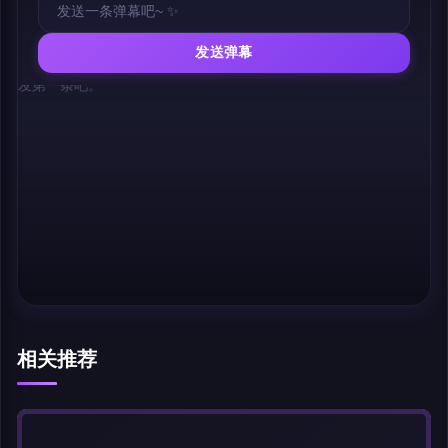
发送弹幕
幕，发第一条吧。
相关推荐