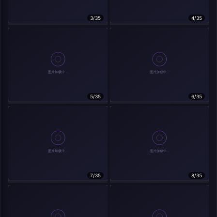
实时弹幕
3/35
4/35
发送弹幕
弹幕会在下方多行滚动展示；匿名发送有数量和频率限制。
载弹幕...
5/35
6/35
7/35
8/35
相关作品