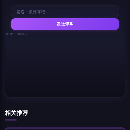
发送弹幕
幕，发第一条吧。
相关推荐