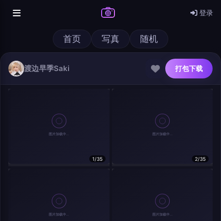
登录
首页
写真
随机
渡边早季Saki
打包下载
@author
打包下载
查看
下载
分类
主色调
--
--
--
--
发布
1/35
2/35
分辨率：
--
在主题许可下可免费使用
分享
信息