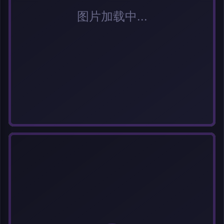
标题
分类
标签 (逗号分隔)
常用标签:
Cosplay
Coser
元气少女
网红Coser
性感美女
清纯美女
小
姐姐
纯欲系