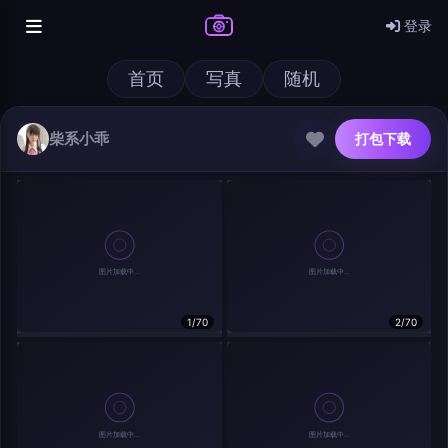
登录
首页
写真
随机
柴系小乖
打包下载
@author
打包下载
查看
下载
分类
主色调
1/70
2/70
--
--
--
--
发布
分辨率：
--
在主题许可下可免费使用