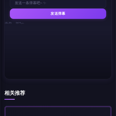
发送弹幕
幕，发第一条吧。
相关推荐