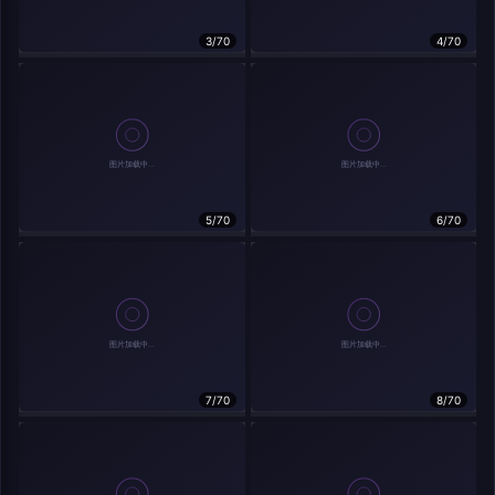
分享
信息
3/70
4/70
实时弹幕
5/70
6/70
发送弹幕
弹幕会在下方多行滚动展示；匿名发送有数量和频率限制。
载弹幕...
7/70
8/70