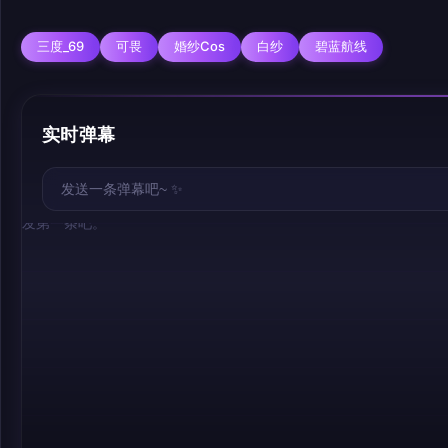
三度_69
可畏
婚纱Cos
白纱
碧蓝航线
实时弹幕
幕，发第一条吧。