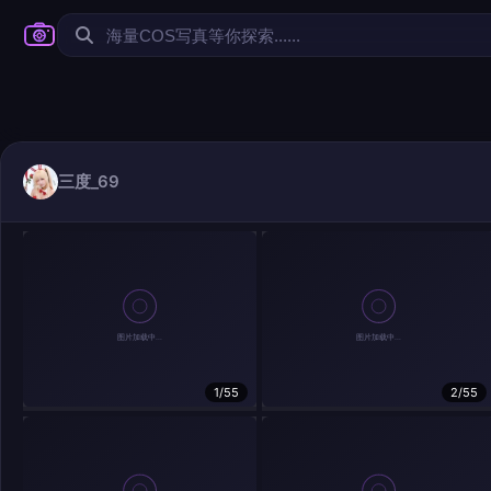
三度_69
1/55
2/55