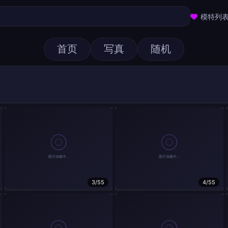
模特列
首页
写真
随机
3/55
4/55