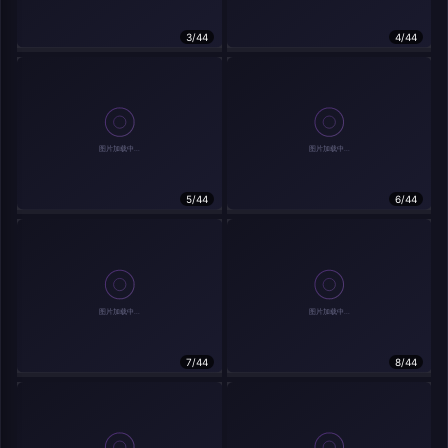
在主题许可下可免费使用
分享
信息
3/44
4/44
实时弹幕
5/44
6/44
发送弹幕
弹幕会在下方多行滚动展示；匿名发送有数量和频率限制。
载弹幕...
7/44
8/44