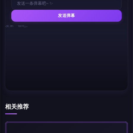
发送弹幕
幕，发第一条吧。
相关推荐