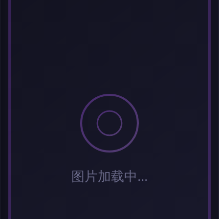
选择图片
每次上传一张图片，大小限5MB。上传违规图片将被封号。
标题
分类
标签 (逗号分隔)
常用标签:
Cosplay
Coser
元气少女
网红Coser
性感美女
清纯美女
小
姐姐
纯欲系