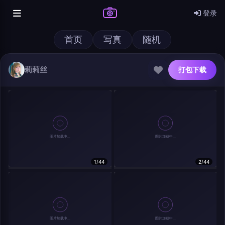
登录
首页
写真
随机
莉莉丝
打包下载
@author
打包下载
查看
下载
分类
主色调
1/44
2/44
--
--
--
--
发布
分辨率：
--