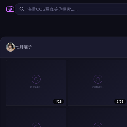
七月喵子
1/28
2/28