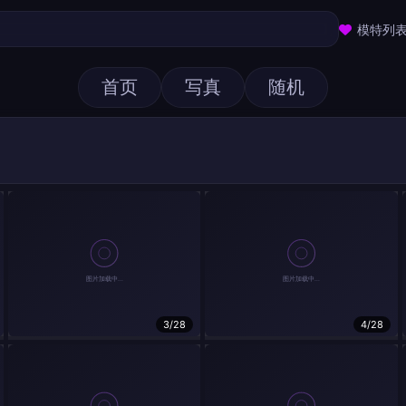
模特列
首页
写真
随机
3/28
4/28