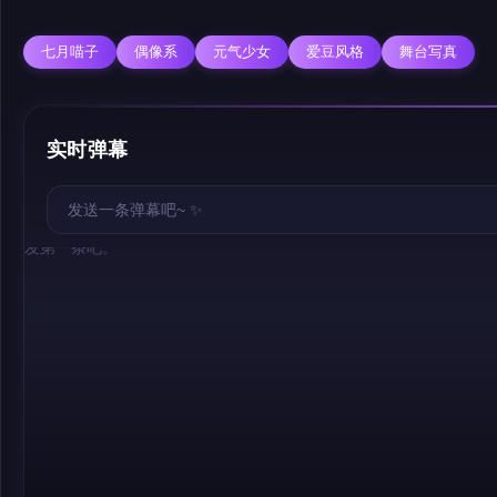
七月喵子
偶像系
元气少女
爱豆风格
舞台写真
实时弹幕
幕，发第一条吧。