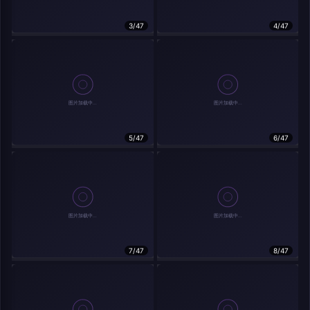
在主题许可下可免费使用
分享
信息
3/47
4/47
实时弹幕
5/47
6/47
发送弹幕
弹幕会在下方多行滚动展示；匿名发送有数量和频率限制。
载弹幕...
7/47
8/47