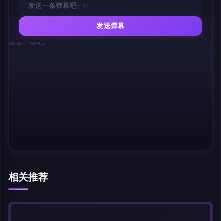
发送弹幕
幕，发第一条吧。
相关推荐