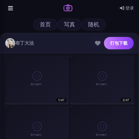
登录
首页
写真
随机
布丁大法
打包下载
@author
打包下载
1/47
2/47
查看
下载
分类
主色调
--
--
--
--
发布
分辨率：
--