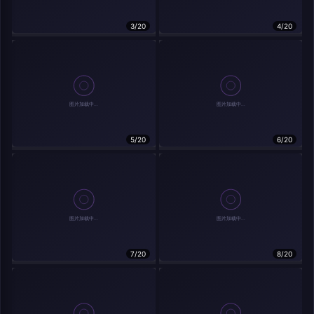
在主题许可下可免费使用
3/20
4/20
分享
信息
实时弹幕
5/20
6/20
发送弹幕
弹幕会在下方多行滚动展示；匿名发送有数量和频率限制。
载弹幕...
7/20
8/20