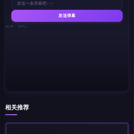
发送弹幕
幕，发第一条吧。
相关推荐