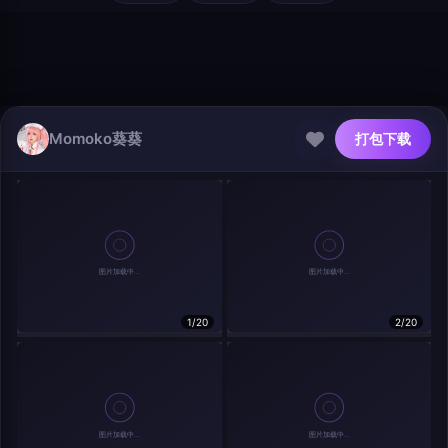
登录
首页
写真
随机
Momoko葵葵
打包下载
@author
打包下载
1/20
2/20
查看
下载
分类
主色调
--
--
--
--
发布
分辨率：
--