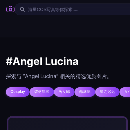
#Angel Lucina
@author
探索与 “Angel Lucina” 相关的精选优质图片。
查看
下载
分类
主色调
Cosplay
碧蓝航线
兔女郎
蠢沫沫
星之迟迟
女
--
--
--
--
选
发布
分辨率：
在主题许可下可免费使
--