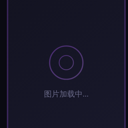
每
实时弹幕
标
分
弹幕会在下方多行滚动展示；匿名发送有数量和频率
正在加载弹幕...
标
常用