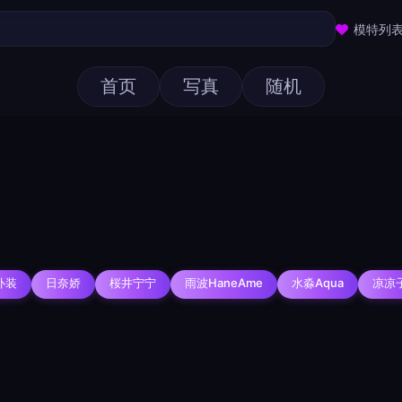
模特列
首页
写真
随机
仆装
日奈娇
桜井宁宁
雨波HaneAme
水淼aqua
凉凉
择图片
用