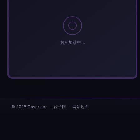
分
弹幕会在下方多行滚动展示；匿名发送有数量和频率
正在加载弹幕...
标
常用
© 2026
Coser.one
· 妹子图 ·
网站地图
相关作品