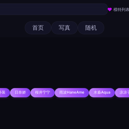
模特列
首页
写真
随机
择图片
仆装
日奈娇
桜井宁宁
雨波HaneAme
水淼aqua
凉凉
用
次上传一张图片，大小限5MB。上传违规图片将被封号。
题