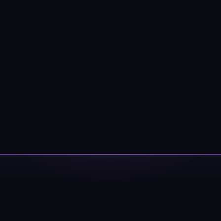
类
限制。
签 (逗号分隔)
标签:
Cosplay
Coser
元气少女
网红Coser
性感美女
清纯美女
小姐姐
纯欲系