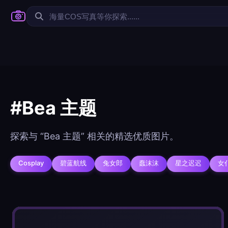
@author
#Bea 主题
查看
下载
分类
主色调
--
--
--
--
探索与 “Bea 主题” 相关的精选优质图片。
选
Cosplay
碧蓝航线
兔女郎
蠢沫沫
星之迟迟
女
发布
分辨率：
在主题许可下可免费使
--
每
实时弹幕
标