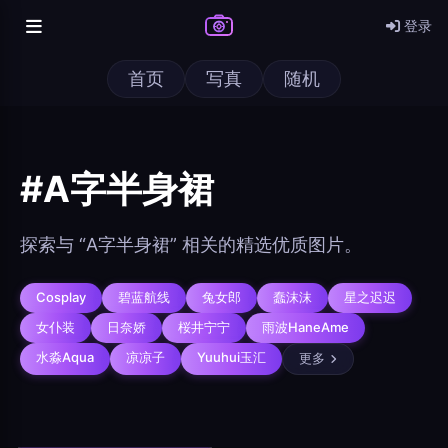
登录
@author
打包下载
首页
写真
随机
查看
下载
分类
主色调
--
--
--
--
#A字半身裙
发布
分辨率：
--
选择图片
在主题许可下可免费使用
探索与 “A字半身裙” 相关的精选优质图片。
分享
信息
Cosplay
碧蓝航线
兔女郎
蠢沫沫
星之迟迟
每次上传一张图片，大小限5MB。上传违规图片将被封号。
女仆装
日奈娇
桜井宁宁
雨波HaneAme
标题
水淼aqua
凉凉子
Yuuhui玉汇
更多
实时弹幕
分类