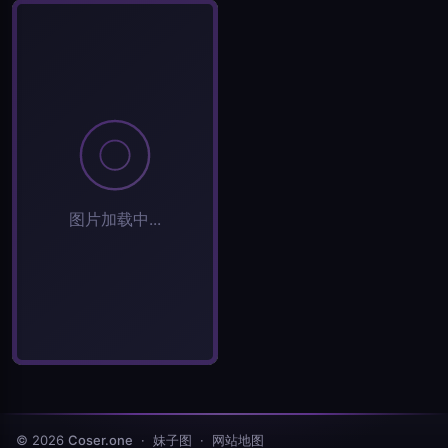
发送弹幕
弹幕会在下方多行滚动展示；匿名发送有数量和频率限制。
载弹幕...
标签 (逗号分隔)
常用标签:
Cosplay
Coser
元气少女
网红Coser
性感美女
清纯美女
小
姐姐
纯欲系
相关作品
© 2026
Coser.one
· 妹子图 ·
网站地图